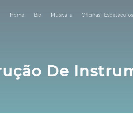
Home
Bio
Música
Oficinas | Espetáculos
rução De Instru